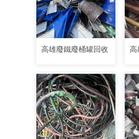
高雄廢鐵廢桶罐回收
高