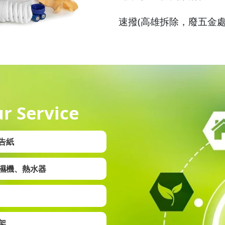
速撥(高雄拆除，廢五金處理)
r Service
告紙
濕機、熱水器
架